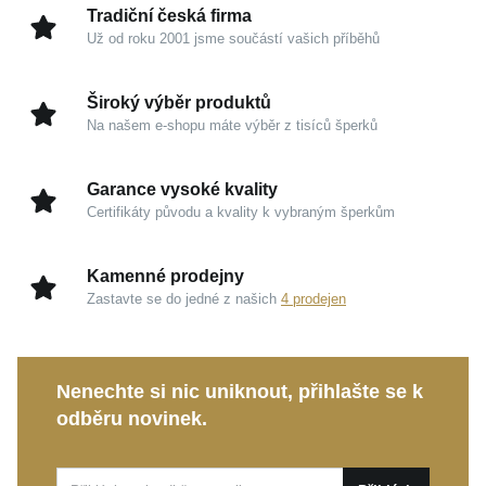
vyzdvihne vaši krásu s naprostou lehkostí.
Tradiční česká firma
Už od roku 2001 jsme součástí vašich příběhů
Kouzlo v detailech
Široký výběr produktů
Stříbro 925/1000:
Tradiční a ušlechtilý drahý kov
Na našem e-shopu máte výběr z tisíců šperků
je spolehlivou garancí nejvyšší kvality, čistoty a
trvalé hodnoty.
Garance vysoké kvality
Zrcadlový lesk:
Dokonale hladký povrch odráží
Certifikáty původu a kvality k vybraným šperkům
světlo na každé hraně a přitahuje pozornost svou
studiovou dokonalostí.
Kamenné prodejny
Design ANCHOR:
Minimalistické linie řetízku
Zastavte se do jedné z našich
4 prodejen
dodávají šperku nezaměnitelný charakter, který
vynikne zcela samostatně i ve spojení s vaším
oblíbeným přívěskem.
Nenechte si nic uniknout, přihlašte se k
Svěží estetika:
Jasné a chladné tóny stříbra
odběru novinek.
působí mimořádně nadčasově a harmonicky
doplňují vaši jedinečnou osobnost.