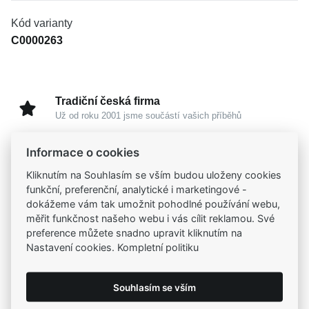
Kód varianty
C0000263
Tradiční česká firma
Už od roku 2001 jsme součástí vašich příběhů
Informace o cookies
Široký výběr produktů
Na našem e-shopu máte výběr z tisíců šperků
Kliknutím na Souhlasím se vším budou uloženy cookies
funkční, preferenční, analytické i marketingové -
dokážeme vám tak umožnit pohodlné používání webu,
Garance vysoké kvality
měřit funkčnost našeho webu i vás cílit reklamou. Své
Certifikáty původu a kvality k vybraným šperkům
preference můžete snadno upravit kliknutím na
Nastavení cookies. Kompletní politiku
Kamenné prodejny
Zastavte se do jedné z našich
4 prodejen
Souhlasím se vším