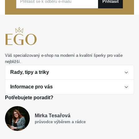
Přihlásit
Tento elegantní kousek představuje ideální volbu pro
denní nošení i vaše nejvýjimečnější životní události.
Je to překrásný osobní dárek, který od prvního
okamžiku potěší a stane se trvalým symbolem
hluboké náklonnosti.
Váš specializovaný e-shop na moderní a kvalitní šperky pro vaše
nejbližší.
Rady, tipy a triky
Informace pro vás
O perlách
Potřebujete poradit?
Jak vybrat perlový šperk
Doprava a platba Česká republika
Dárková inspirace
Mirka Tesařová
Obchodní podmínky
průvodce výběrem a rádce
Smaltované a korálkové šperky jako trend
Reklamační řád