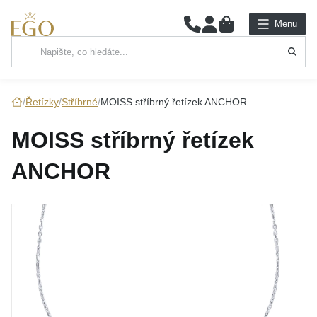
0
Menu
Hlavní kategorie
NÁHRDELNÍKY
Řetízky
Stříbrné
MOISS stříbrný řetízek ANCHOR
PŘÍVĚSKY
MOISS stříbrný řetízek
ŘETÍZKY
ANCHOR
NÁRAMKY
PRSTENY
NÁUŠNICE
SADY