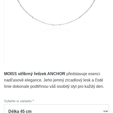
KOLEKCE
VŠE
O NÁS
BLOG
Vyberte region
Česko
Slovensko
MOISS stříbrný řetízek ANCHOR
představuje esenci
nadčasové elegance. Jeho jemný zrcadlový lesk a čisté
linie dokonale podtrhnou váš osobitý styl pro každý den.
Vyberte si variantu