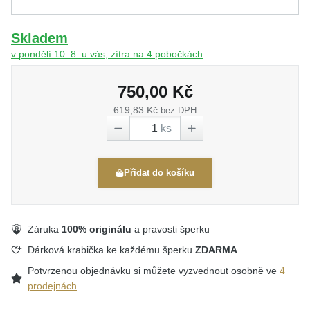
Skladem
v pondělí 10. 8. u vás, zítra na 4 pobočkách
750,00 Kč
619,83 Kč
bez DPH
ks
Přidat do košíku
Záruka
100% originálu
a pravosti šperku
Dárková krabička ke každému šperku
ZDARMA
Potvrzenou objednávku si můžete vyzvednout osobně ve
4
prodejnách