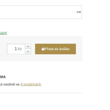
čkách
ks
Přidat do košíku
RMA
out osobně ve
4 prodejnách