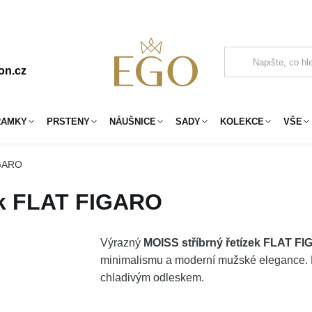
on.cz
RAMKY
PRSTENY
NÁUŠNICE
SADY
KOLEKCE
VŠE
IGARO
ek FLAT FIGARO
Výrazný
MOISS stříbrný řetízek FLAT F
minimalismu a moderní mužské elegance. D
chladivým odleskem.