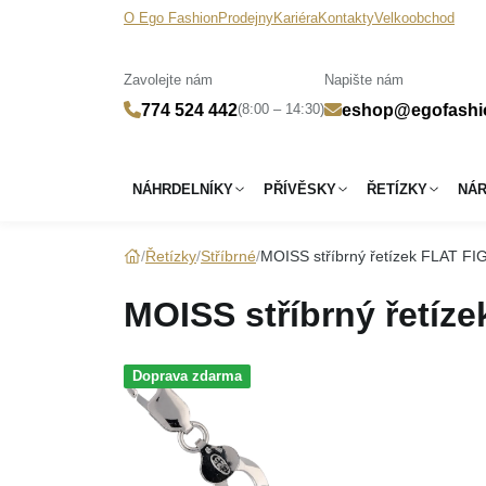
O Ego Fashion
Prodejny
Kariéra
Kontakty
Velkoobchod
Zavolejte nám
Napište nám
(8:00 – 14:30)
774 524 442
eshop@egofashi
NÁHRDELNÍKY
PŘÍVĚSKY
ŘETÍZKY
NÁ
Řetízky
Stříbrné
MOISS stříbrný řetízek FLAT F
MOISS stříbrný řetíz
Doprava zdarma