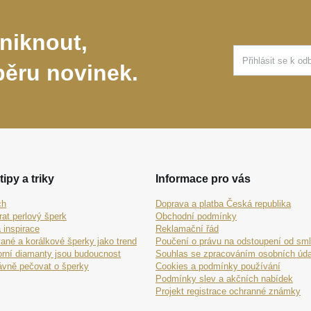
niknout,
běru novinek.
tipy a triky
Informace pro vás
ch
Doprava a platba Česká republika
rat perlový šperk
Obchodní podmínky
 inspirace
Reklamační řád
ané a korálkové šperky jako trend
Poučení o právu na odstoupení od sm
orní diamanty jsou budoucnost
Souhlas se zpracováním osobních úda
ávně pečovat o šperky
Cookies a podmínky používání
Podmínky slev a akčních nabídek
Projekt registrace ochranné známky