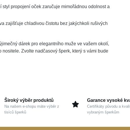
í styl propojení oček zaručuje mimořádnou odolnost a
a zajišťuje chladivou čistotu bez jakýchkoli rušivých
výjimečný dárek pro elegantního muže ve vašem okolí,
 nositele. Zvolte nadčasový šperk, který s vámi bude
Široký výběr produktů
Garance vysoké kva
Na našem e-shopu máte výběr z
Certifikáty původu a kvali
tisíců šperků
vybraným šperkům