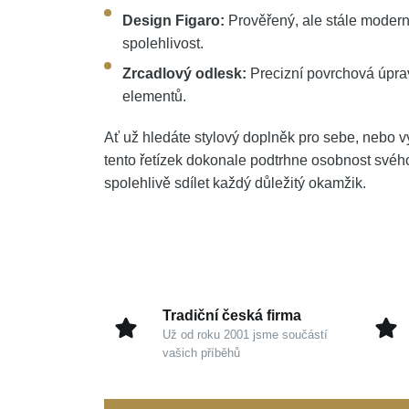
Design Figaro:
Prověřený, ale stále modern
spolehlivost.
Zrcadlový odlesk:
Precizní povrchová úprav
elementů.
Ať už hledáte stylový doplněk pro sebe, nebo 
tento řetízek dokonale podtrhne osobnost svého
spolehlivě sdílet každý důležitý okamžik.
Tradiční česká firma
Už od roku 2001 jsme součástí
vašich příběhů