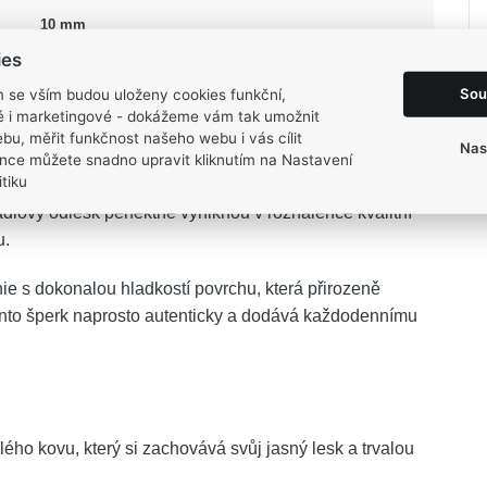
10 mm
45,6 g
ies
Sou
m se vším budou uloženy cookies funkční,
ké i marketingové - dokážeme vám tak umožnit
bu, měřit funkčnost našeho webu i vás cílit
Nas
nce můžete snadno upravit kliknutím na Nastavení
tiku
O
je ztělesněním sebevědomého minimalismu a
dlový odlesk perfektně vyniknou v rozhalence kvalitní
u.
ie s dokonalou hladkostí povrchu, která přirozeně
ento šperk naprosto autenticky a dodává každodennímu
lého kovu, který si zachovává svůj jasný lesk a trvalou