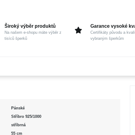
Široký výběr produktů
Garance vysoké kva
Na našem e-shopu máte výběr z
Certifikáty původu a kvali
tisíců šperků
vybraným šperkům
Pánské
Stříbro 925/1000
stříbrná
55 cm