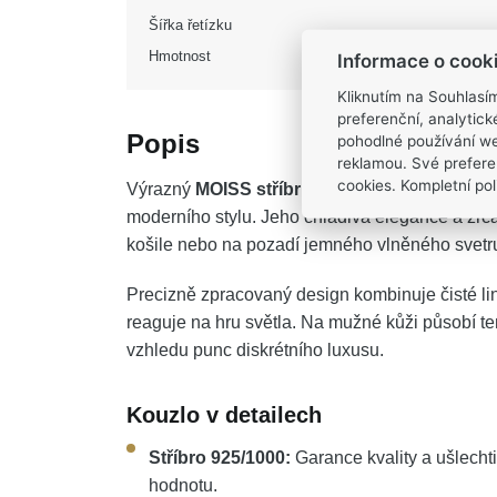
Šířka řetízku
Hmotnost
Informace o cook
Kliknutím na Souhlasí
preferenční, analytic
Popis
pohodlné používání we
reklamou. Své prefere
cookies. Kompletní poli
Výrazný
MOISS stříbrný řetízek FLAT FIGAR
moderního stylu. Jeho chladivá elegance a zrca
košile nebo na pozadí jemného vlněného svetr
Precizně zpracovaný design kombinuje čisté lin
reaguje na hru světla. Na mužné kůži působí t
vzhledu punc diskrétního luxusu.
Kouzlo v detailech
Stříbro 925/1000:
Garance kvality a ušlechti
hodnotu.