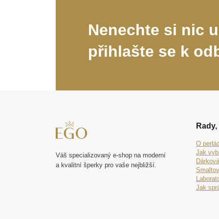
Nenechte si nic u
přihlašte se k od
Rady, 
O perlá
Jak vyb
Váš specializovaný e-shop na moderní
Dárková
a kvalitní šperky pro vaše nejbližší.
Smaltov
Laborat
Jak spr