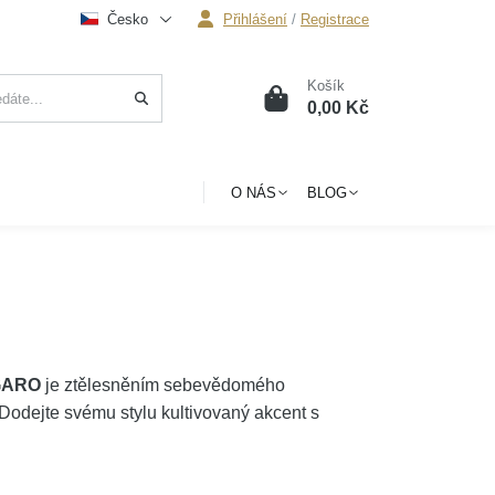
Česko
Přihlášení
/
Registrace
Košík
0
0,00 Kč
O NÁS
BLOG
IGARO
je ztělesněním sebevědomého
odejte svému stylu kultivovaný akcent s