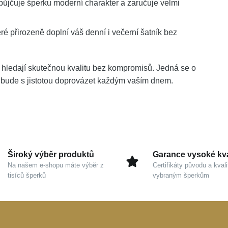
ůjčuje šperku moderní charakter a zaručuje velmi
teré přirozeně doplní váš denní i večerní šatník bez
ří hledají skutečnou kvalitu bez kompromisů. Jedná se o
s bude s jistotou doprovázet každým vaším dnem.
Široký výběr produktů
Garance vysoké kva
Na našem e-shopu máte výběr z
Certifikáty původu a kvali
tisíců šperků
vybraným šperkům