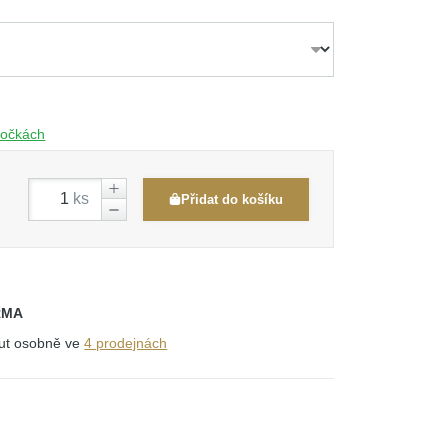
obočkách
ks
Přidat do košíku
RMA
out osobně ve
4 prodejnách