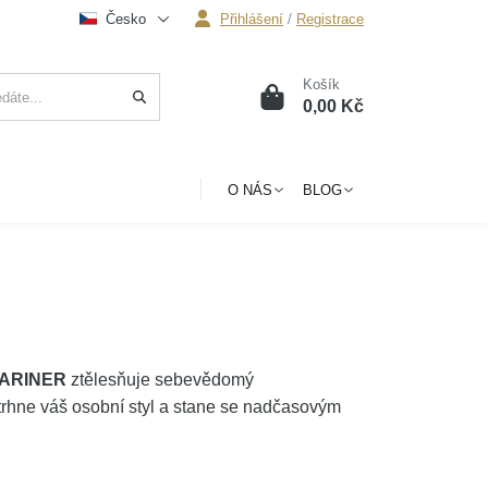
Česko
Přihlášení
/
Registrace
Košík
0
0,00 Kč
O NÁS
BLOG
 MARINER
ztělesňuje sebevědomý
trhne váš osobní styl a stane se nadčasovým