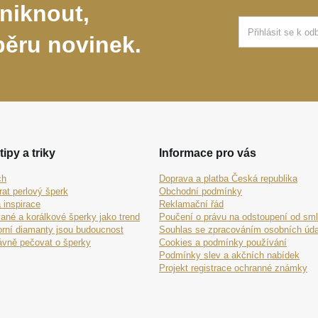
niknout,
běru novinek.
tipy a triky
Informace pro vás
ch
Doprava a platba Česká republika
rat perlový šperk
Obchodní podmínky
 inspirace
Reklamační řád
ané a korálkové šperky jako trend
Poučení o právu na odstoupení od sm
orní diamanty jsou budoucnost
Souhlas se zpracováním osobních úda
ávně pečovat o šperky
Cookies a podmínky používání
Podmínky slev a akčních nabídek
Projekt registrace ochranné známky