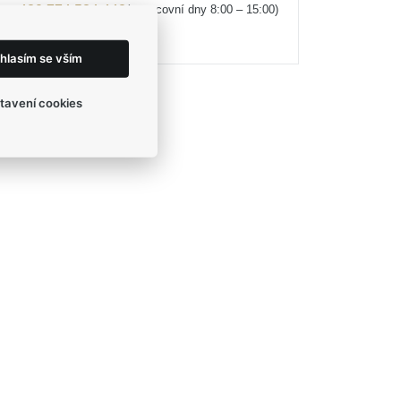
(v pracovní dny 8:00 – 15:00)
+420 774 524 442
eshop@egofashion.cz
hlasím se vším
tavení cookies