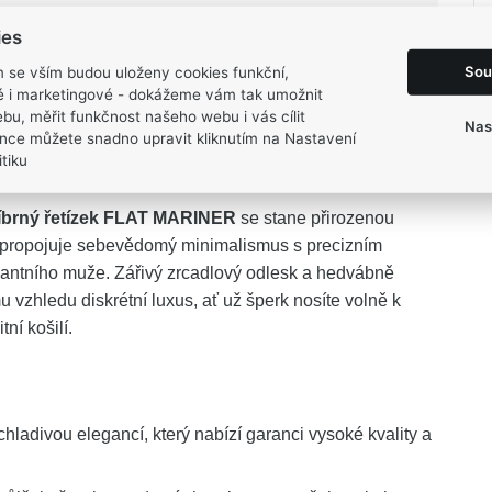
42 cm
ies
3 mm
Sou
m se vším budou uloženy cookies funkční,
5,7 g
ké i marketingové - dokážeme vám tak umožnit
bu, měřit funkčnost našeho webu i vás cílit
Nas
nce můžete snadno upravit kliknutím na Nastavení
tiku
íbrný řetízek FLAT MARINER
se stane přirozenou
k propojuje sebevědomý minimalismus s precizním
gantního muže. Zářivý zrcadlový odlesk a hedvábně
vzhledu diskrétní luxus, ať už šperk nosíte volně k
ní košilí.
chladivou elegancí, který nabízí garanci vysoké kvality a