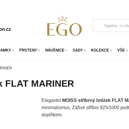
on.cz
RAMKY
PRSTENY
NÁUŠNICE
SADY
KOLEKCE
VŠE
ARINER
zek FLAT MARINER
Elegantní
MOISS stříbrný řetízek FLAT
minimalismus. Zářivé stříbro 925/1000 pod
doplňkem.