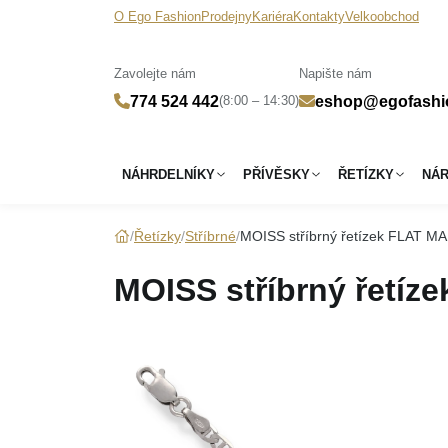
O Ego Fashion
Prodejny
Kariéra
Kontakty
Velkoobchod
Zavolejte nám
Napište nám
(8:00 – 14:30)
774 524 442
eshop@egofashi
NÁHRDELNÍKY
PŘÍVĚSKY
ŘETÍZKY
NÁ
Řetízky
Stříbrné
MOISS stříbrný řetízek FLAT M
MOISS stříbrný řetí