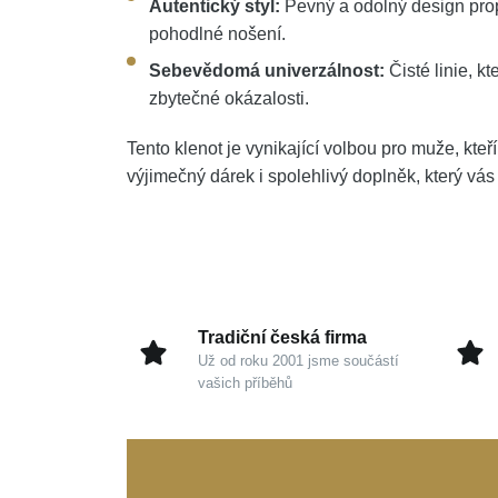
Autentický styl:
Pevný a odolný design prop
pohodlné nošení.
Sebevědomá univerzálnost:
Čisté linie, k
zbytečné okázalosti.
Tento klenot je vynikající volbou pro muže, kte
výjimečný dárek i spolehlivý doplněk, který vá
Tradiční česká firma
Už od roku 2001 jsme součástí
vašich příběhů