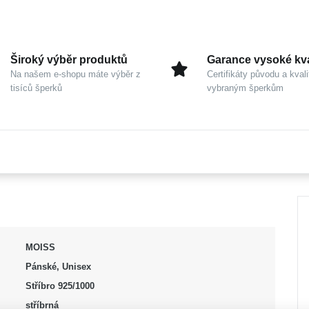
Široký výběr produktů
Garance vysoké kva
Na našem e-shopu máte výběr z
Certifikáty původu a kvali
tisíců šperků
vybraným šperkům
MOISS
Pánské, Unisex
Stříbro 925/1000
stříbrná