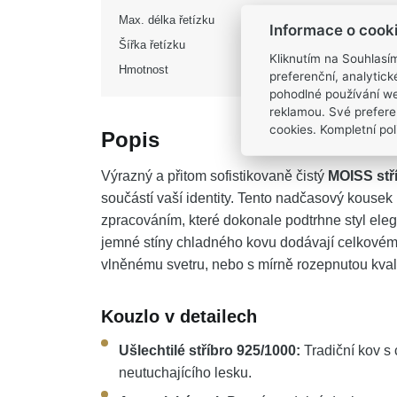
Max. délka řetízku
Informace o cook
Šířka řetízku
Kliknutím na Souhlasí
Hmotnost
preferenční, analytic
pohodlné používání we
reklamou. Své prefere
cookies. Kompletní poli
Popis
Výrazný a přitom sofistikovaně čistý
MOISS stř
součástí vaší identity. Tento nadčasový kouse
zpracováním, které dokonale podtrhne styl ele
jemné stíny chladného kovu dodávají celkovému 
vlněnému svetru, nebo s mírně rozepnutou kvalit
Kouzlo v detailech
Ušlechtilé stříbro 925/1000:
Tradiční kov s 
neutuchajícího lesku.