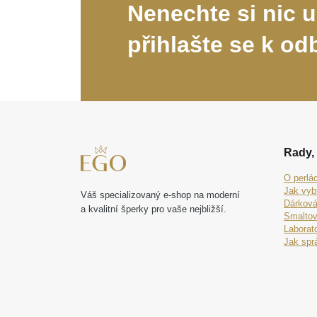
Nenechte si nic u
přihlašte se k od
Rady, 
O perlá
Jak vyb
Váš specializovaný e-shop na moderní
Dárková
a kvalitní šperky pro vaše nejbližší.
Smaltov
Laborat
Jak spr