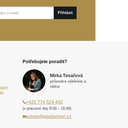
Přihlásit
Potřebujete poradit?
Mirka Tesařová
průvodce výběrem a
rádce
louvy
jů
+420 774 524 442
(v pracovní dny 8:00 – 15:00)
eshop@egofashion.cz