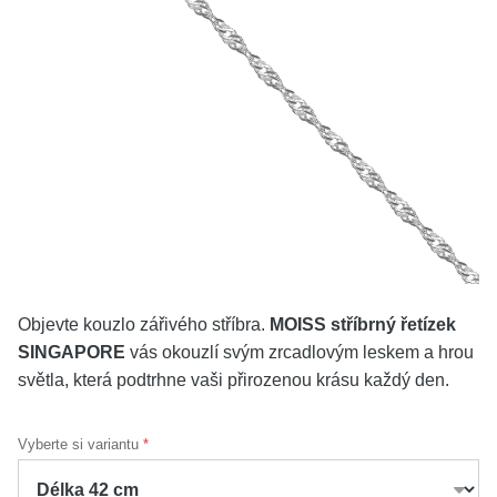
KOLEKCE
VŠE
O NÁS
BLOG
Vyberte region
Česko
Slovensko
Objevte kouzlo zářivého stříbra.
MOISS stříbrný řetízek
SINGAPORE
vás okouzlí svým zrcadlovým leskem a hrou
světla, která podtrhne vaši přirozenou krásu každý den.
Vyberte si variantu