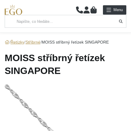
0
Menu
Hlavní kategorie
NÁHRDELNÍKY
Řetízky
Stříbrné
MOISS stříbrný řetízek SINGAPORE
PŘÍVĚSKY
MOISS stříbrný řetízek
ŘETÍZKY
SINGAPORE
NÁRAMKY
PRSTENY
NÁUŠNICE
SADY