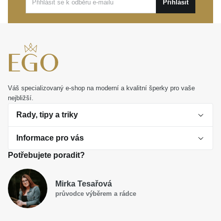
Přihlásit
zaručeně potěší srdce obdarované.
Váš specializovaný e-shop na moderní a kvalitní šperky pro vaše
nejbližší.
Rady, tipy a triky
Informace pro vás
O perlách
Potřebujete poradit?
Jak vybrat perlový šperk
Doprava a platba Česká republika
Dárková inspirace
Mirka Tesařová
Obchodní podmínky
průvodce výběrem a rádce
Smaltované a korálkové šperky jako trend
Reklamační řád