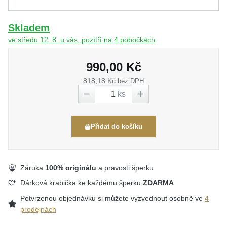
Skladem
ve středu 12. 8. u vás, pozítří na 4 pobočkách
990,00 Kč
818,18 Kč
bez DPH
ks
Přidat do košíku
Záruka
100% originálu
a pravosti šperku
Dárková krabička ke každému šperku
ZDARMA
Potvrzenou objednávku si můžete vyzvednout osobně ve
4
prodejnách