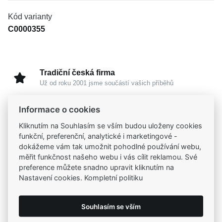
Kód varianty
C0000355
Tradiční česká firma
Už od roku 2001 jsme součástí vašich příběhů
Informace o cookies
Široký výběr produktů
Na našem e-shopu máte výběr z tisíců šperků
Kliknutím na Souhlasím se vším budou uloženy cookies
funkční, preferenční, analytické i marketingové -
dokážeme vám tak umožnit pohodlné používání webu,
Garance vysoké kvality
měřit funkčnost našeho webu i vás cílit reklamou. Své
Certifikáty původu a kvality k vybraným šperkům
preference můžete snadno upravit kliknutím na
Nastavení cookies. Kompletní politiku
Kamenné prodejny
Zastavte se do jedné z našich
4 prodejen
Souhlasím se vším