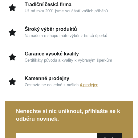
nosný prvek v kombinaci s vaším oblíbeným
Tradiční česká firma
přívěskem.
Už od roku 2001 jsme součástí vašich příběhů
Kouzlo v detailech
Široký výběr produktů
Na našem e-shopu máte výběr z tisíců šperků
Ušlechtilé stříbro 925/1000:
Garance kvality a
diskrétního luxusu, ušlechtilý kov si dlouhodobě
Garance vysoké kvality
zachovává svůj jasný zrcadlový lesk.
Certifikáty původu a kvality k vybraným šperkům
Ikonický design:
Kroucený tvar oček vytváří
dokonalou hru světla na hranách a hedvábně
Kamenné prodejny
jemné stíny.
Zastavte se do jedné z našich
4 prodejen
Nadčasová ženskost:
Šperk se lehce přizpůsobí
vašemu stylu a jemně vyzdvihne vaši krásu i
osobní půvab.
Nenechte si nic uniknout, přihlašte se k
odběru novinek.
Tento šperk je dokonalým ztělesněním studiové
dokonalosti a jemnosti. Představuje ideální doplněk
pro běžné denní nošení i krásný osobní dárek, který