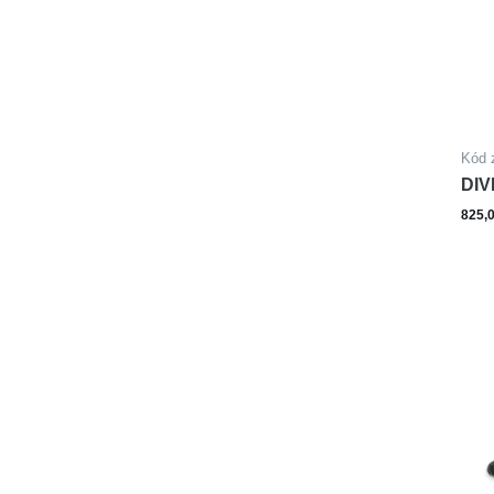
Kód 
DIV
oce
825,