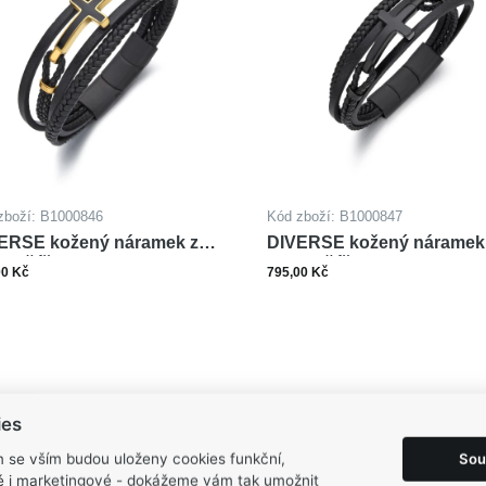
zboží: B1000846
Kód zboží: B1000847
ERSE kožený náramek z
DIVERSE kožený náramek
li KŘÍŽEK
oceli KŘÍŽEK
00 Kč
795,00 Kč
ks
ks
Do košíku
Do ko
ies
Sou
m se vším budou uloženy cookies funkční,
ké i marketingové - dokážeme vám tak umožnit