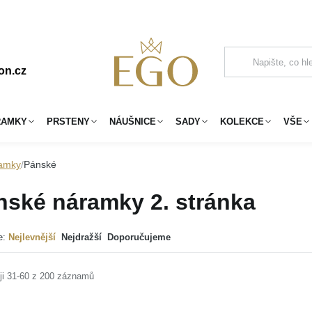
on.cz
RAMKY
PRSTENY
NÁUŠNICE
SADY
KOLEKCE
VŠE
amky
Pánské
nské náramky
2. stránka
e:
Nejlevnější
Nejdražší
Doporučujeme
ji 31-60 z 200 záznamů