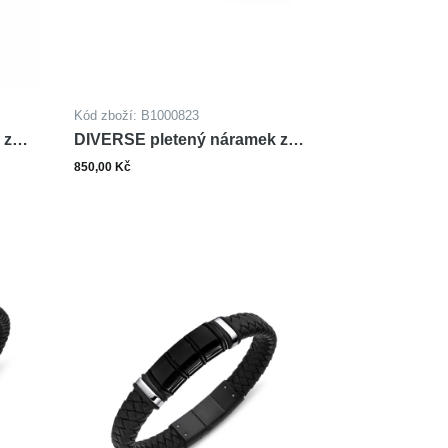
Kód zboží: B1000823
 z
DIVERSE pletený náramek z
oceli
850,00 Kč
ks
šíku
Do košíku