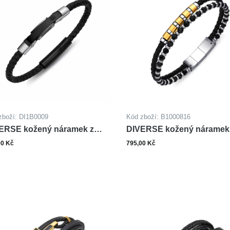
zboží: DI1B0009
Kód zboží: B1000816
ERSE kožený náramek z
DIVERSE kožený náramek
i
oceli HEMATIT
00 Kč
795,00 Kč
ks
ks
Do košíku
Do ko