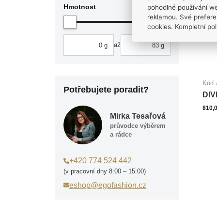
Hmotnost
pohodlné používání we
reklamou. Své prefere
cookies. Kompletní poli
až
Kód 
Potřebujete poradit?
DIV
ocel
810,
Mirka Tesařová
průvodce výběrem
a rádce
+420 774 524 442
(v pracovní dny 8:00 – 15:00)
eshop@egofashion.cz