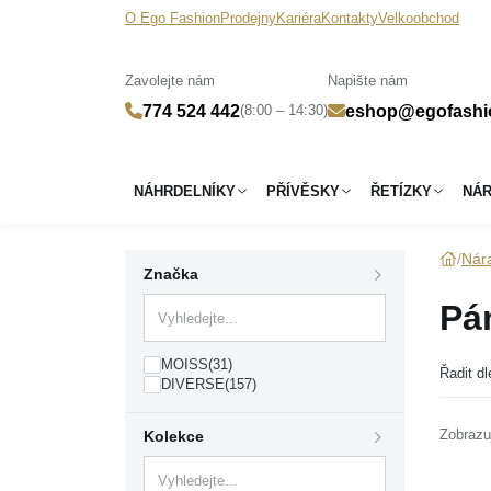
O Ego Fashion
Prodejny
Kariéra
Kontakty
Velkoobchod
Zavolejte nám
Napište nám
(8:00 – 14:30)
774 524 442
eshop@egofashi
NÁHRDELNÍKY
PŘÍVĚSKY
ŘETÍZKY
NÁ
Nár
Značka
Pá
MOISS
(31)
Řadit dl
DIVERSE
(157)
Zobrazu
Kolekce