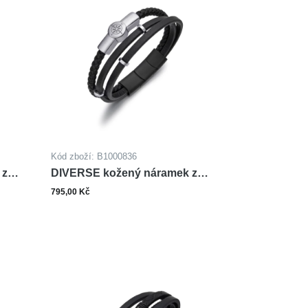
Kód zboží: B1000836
 z
DIVERSE kožený náramek z
oceli KOMPAS
795,00 Kč
ks
šíku
Do košíku