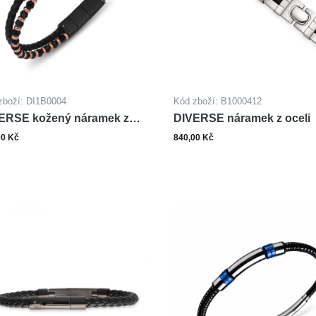
zboží: DI1B0004
Kód zboží: B1000412
ERSE kožený náramek z
DIVERSE náramek z oceli
li s kameny
00 Kč
840,00 Kč
ks
ks
Do košíku
Do ko