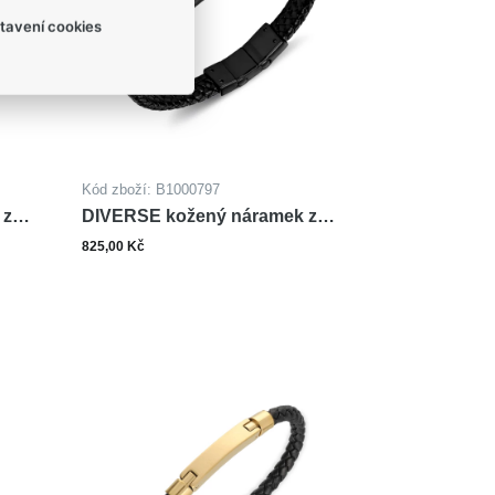
tavení cookies
Kód zboží: B1000797
 z
DIVERSE kožený náramek z
oceli
825,00 Kč
ks
šíku
Do košíku