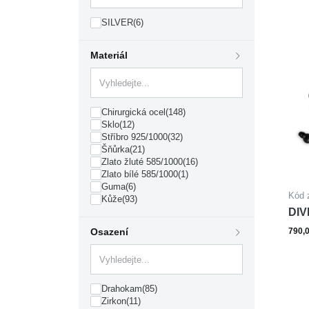
SILVER
(6)
Materiál
Chirurgická ocel
(148)
Sklo
(12)
Stříbro 925/1000
(32)
Šňůrka
(21)
Zlato žluté 585/1000
(16)
Zlato bílé 585/1000
(1)
Guma
(6)
Kód 
Kůže
(93)
DIV
MA
Osazení
790,
Drahokam
(85)
Zirkon
(11)