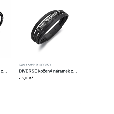
Kód zboží: B1000850
 z
DIVERSE kožený náramek z
oceli
795,00 Kč
ks
šíku
Do košíku