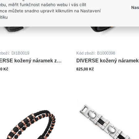
bu, měřit funkčnost našeho webu i vás cílit
Nas
nce můžete snadno upravit kliknutím na Nastavení
tiku
zboží: DI1B0019
Kód zboží: B1000398
ERSE kožený náramek z
DIVERSE kožený náramek
i
oceli
00 Kč
825,00 Kč
ks
ks
Do košíku
Do ko