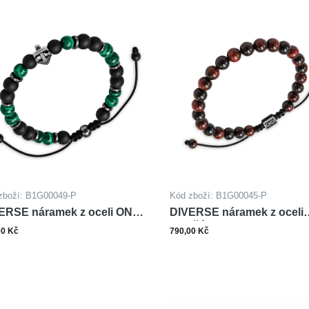
zboží: B1G00049-P
Kód zboží: B1G00045-P
ERSE náramek z oceli ONYX
DIVERSE náramek z oceli
LACHIT
TYGŘÍ OKO
00 Kč
790,00 Kč
Zobrazit varianty
Zobrazit varianty