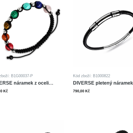
zboží: B1G00037-P
Kód zboží: B1000822
ERSE náramek z oceli
DIVERSE pletený náramek
KRA
oceli
00 Kč
790,00 Kč
ks
Zobrazit varianty
Do ko