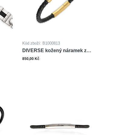
Kód zboží: B1000813
DIVERSE kožený náramek z
oceli
850,00 Kč
ks
šíku
Do košíku