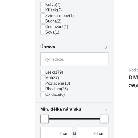
Kotva
(7)
Křížek
(2)
Zvířecí motiv
(1)
Budha
(2)
Cestování
(1)
Sova
(1)
Úprava
Kód 
Lesk
(179)
DIV
Mat
(87)
Pozlacení
(13)
ocel
795,
Rhodium
(25)
Oxidace
(6)
Min. délka náramku
až