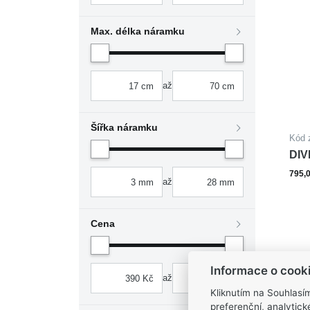
Max. délka náramku
až
Šířka náramku
Kód 
DIV
oce
795,
až
Cena
Informace o cook
až
Kliknutím na Souhlasí
preferenční, analytic