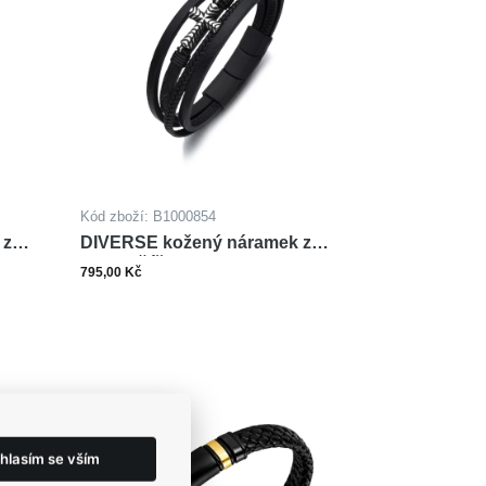
Kód zboží: B1000854
 z
DIVERSE kožený náramek z
oceli KŘÍŽEK
795,00 Kč
ks
šíku
Do košíku
hlasím se vším