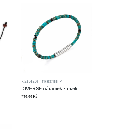
Kód zboží: B1G00188-P
DIVERSE náramek z oceli
TYRKYS
790,00 Kč
Zobrazit varianty