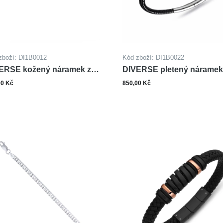
zboží: DI1B0012
Kód zboží: DI1B0022
ERSE kožený náramek z
DIVERSE pletený náramek
i
oceli
00 Kč
850,00 Kč
ks
ks
Do košíku
Do ko