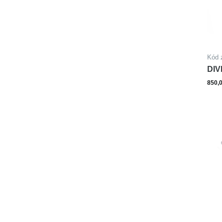
Kód 
DIV
ocel
850,