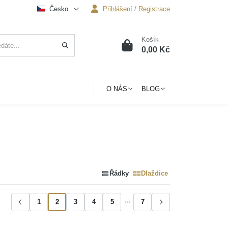
Česko
Přihlášení
/
Registrace
Košík
0
0,00 Kč
O NÁS
BLOG
Řádky
Dlaždice
1
2
3
4
5
7