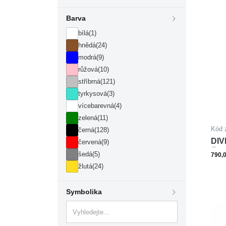
Barva
bílá
(1)
hnědá
(24)
modrá
(9)
růžová
(10)
stříbrná
(121)
tyrkysová
(3)
vícebarevná
(4)
zelená
(11)
Kód 
černá
(128)
DIV
červená
(9)
ČA
šedá
(5)
790,
žlutá
(24)
Symbolika