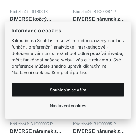
Kód zboží: DI1B0018
Kód zboží: B1G00087-P
DIVERSE kožeý
DIVERSE náramek z
náramek z oceli s
oceli HEMATIT
990,00 Kč
990,00 Kč
Informace o cookies
kameny
LABRADORIT
Kliknutím na Souhlasím se vším budou uloženy cookies
funkční, preferenční, analytické i marketingové -
dokážeme vám tak umožnit pohodlné používání webu,
měřit funkčnost našeho webu i vás cílit reklamou. Své
preference můžete snadno upravit kliknutím na
Nastavení cookies. Kompletní politiku
Souhlasím se vším
Nastavení cookies
Kód zboží: B1G00095-P
Kód zboží: B1G00085-P
DIVERSE náramek z
DIVERSE náramek z