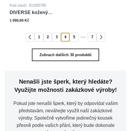
Kód zboží: B1000795
DIVERSE kožený
náramek z oceli
1 090,00 Kč
1
2
3
4
5
7
Zobrazit dalších 30 produktů
Nenašli jste šperk, který hledáte?
Využijte možnosti zakázkové výroby!
Pokud jste nenašli šperk, který by odpovídal vašim
představám, neváhejte využít naší zakázkové
výroby. Společně vytvoříme jedinečný kousek
přesně podle vašich přání, který bude dokonale