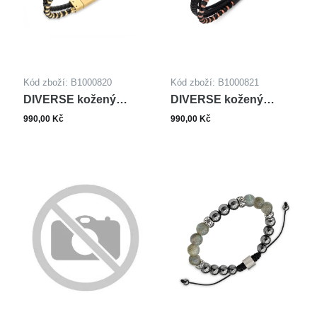
Kód zboží: B1000820
Kód zboží: B1000821
DIVERSE kožený
DIVERSE kožený
náramek z oceli s
náramek z oceli s
990,00 Kč
990,00 Kč
kameny
kameny