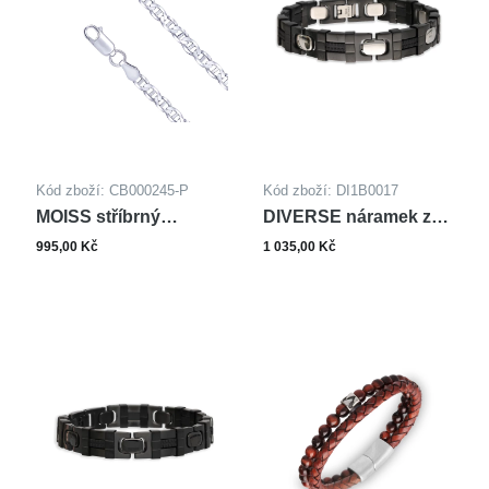
Kód zboží: CB000245-P
Kód zboží: DI1B0017
MOISS stříbrný
DIVERSE náramek z
řetízkový náramek
oceli
995,00 Kč
1 035,00 Kč