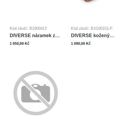
Kód zboží: B1000413
Kód zboží: B1G00151-P
DIVERSE náramek z
DIVERSE kožený
oceli
náramek z oceli
1 050,00 Kč
1 090,00 Kč