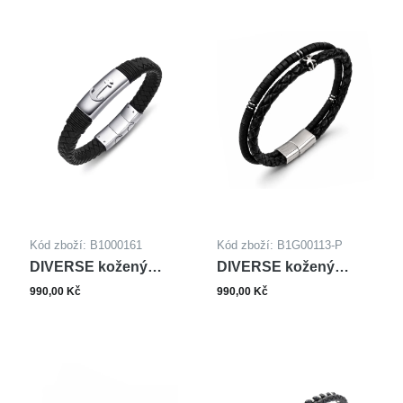
Kód zboží: B1000161
Kód zboží: B1G00113-P
DIVERSE kožený
DIVERSE kožený
náramek z oceli
náramek z oceli ONYX
990,00 Kč
990,00 Kč
KOTVA