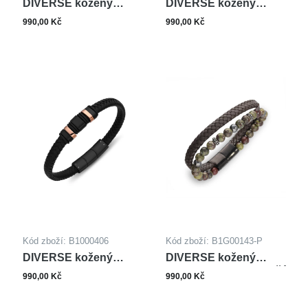
DIVERSE kožený
DIVERSE kožený
náramek z oceli
náramek z oceli
990,00 Kč
990,00 Kč
Kód zboží: B1000406
Kód zboží: B1G00143-P
DIVERSE kožený
DIVERSE kožený
náramek z oceli
náramek z oceli DRAČÍ
990,00 Kč
990,00 Kč
KREV HEMATIT