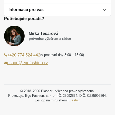
Informace pro vás
O perlách
Potřebujete poradit?
Jak vybrat perlový šperk
Doprava a platba Česká republika
Dárková inspirace
Mirka Tesařová
Obchodní podmínky
průvodce výběrem a rádce
Smaltované a korálkové šperky jako trend
Reklamační řád
(v pracovní dny 8:00 – 15:00)
+420 774 524 442
Laboratorní diamanty jsou budoucnost
Poučení o právu na odstoupení od smlouvy
eshop@egofashion.cz
Jak správně pečovat o šperky
Souhlas se zpracováním osobních údajů
Cookies a podmínky používání
Podmínky slev a akčních nabídek
© 2018–2026 Elasticr - všechna práva vyhrazena.
Provozuje: Ego Fashion, s. r. o., IČ: 25992864, DIČ: CZ25992864.
E-shop na míru stvořil
Elasticr
.
Projekt registrace ochranné známky