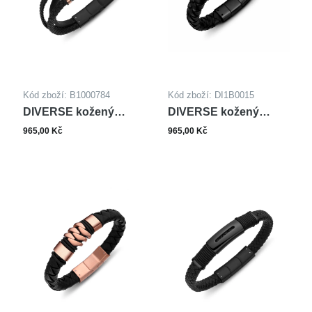
Kód zboží: B1000784
Kód zboží: DI1B0015
DIVERSE kožený
DIVERSE kožený
náramek z oceli
náramek z oceli
965,00 Kč
965,00 Kč