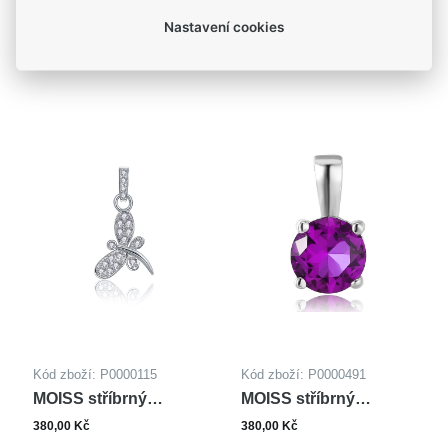
Kód zboží: P0000661
Kód zboží: P0001167
Nastavení cookies
MOISS stříbrný
MOISS stříbrný
přívěsek
přívěsek VÍLA
375,00 Kč
375,00 Kč
JEDNOROŽEC
Kód zboží: P0000115
Kód zboží: P0000491
MOISS stříbrný
MOISS stříbrný
přívěsek
přívěsek
380,00 Kč
380,00 Kč