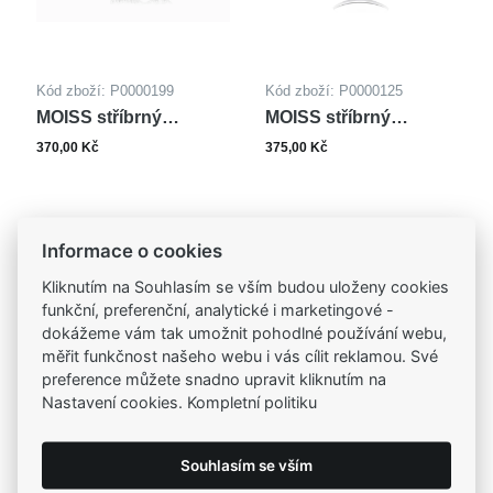
Kód zboží: P0000199
Kód zboží: P0000125
MOISS stříbrný
MOISS stříbrný
přívěsek TLAPKA
přívěsek
370,00 Kč
375,00 Kč
Informace o cookies
Kliknutím na Souhlasím se vším budou uloženy cookies
funkční, preferenční, analytické i marketingové -
dokážeme vám tak umožnit pohodlné používání webu,
měřit funkčnost našeho webu i vás cílit reklamou. Své
preference můžete snadno upravit kliknutím na
Nastavení cookies. Kompletní politiku
Souhlasím se vším