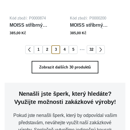
Kód zboží: P0000874
Kód zboží: P0000200
MOISS stříbrný
MOISS stříbrný
přívěsek ANDĚL
přívěsek ANDĚL
385,00 Kč
385,00 Kč
1
2
3
4
5
32
Zobrazit dalších 30 produktů
Nenašli jste šperk, který hledáte?
Využijte možnosti zakázkové výroby!
Pokud jste nenašli šperk, který by odpovídal vašim
představám, neváhejte využít naší zakázkové
výroby. Společně vytvoříme jedinečný kousek