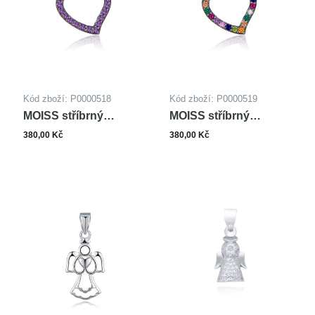
Kód zboží: P0000518
Kód zboží: P0000519
MOISS stříbrný
MOISS stříbrný
přívěsek SRDCE
přívěsek SRDCE
380,00 Kč
380,00 Kč
ROSE
ROSE