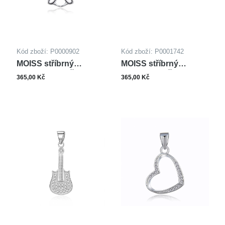
Slon
(1)
Sova
(2)
Vážka
(1)
Žirafa
(1)
Kód zboží: P0000902
Kód zboží: P0001742
MOISS stříbrný
MOISS stříbrný
přívěsek ANDĚL
přívěsek KVĚTINA
365,00 Kč
365,00 Kč