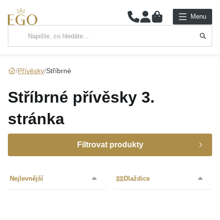
0
Menu
Hlavní kategorie
NÁHRDELNÍKY
Přívěsky
Stříbrné
PŘÍVĚSKY
Stříbrné přívěsky
3.
ŘETÍZKY
stránka
NÁRAMKY
Filtrovat produkty
PRSTENY
Cena
Nejlevnější
Dlaždice
NÁUŠNICE
Značka
SADY
Barva
až