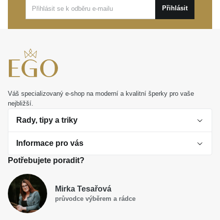
Přihlásit
Váš specializovaný e-shop na moderní a kvalitní šperky pro vaše
nejbližší.
Rady, tipy a triky
Informace pro vás
O perlách
Potřebujete poradit?
Jak vybrat perlový šperk
Doprava a platba Česká republika
Dárková inspirace
Mirka Tesařová
Obchodní podmínky
průvodce výběrem a rádce
Smaltované a korálkové šperky jako trend
Reklamační řád