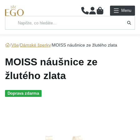
0
Menu
Hlavní kategorie
NÁHRDELNÍKY
Vše
Dámské šperky
MOISS náušnice ze žlutého zlata
PŘÍVĚSKY
MOISS náušnice ze
ŘETÍZKY
žlutého zlata
NÁRAMKY
Doprava zdarma
PRSTENY
NÁUŠNICE
SADY