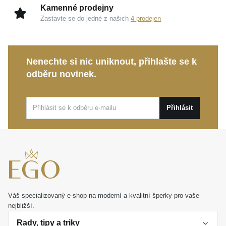
Kamenné prodejny
který jemně rozzáří váš pohled.
Zastavte se do jedné z našich
4 prodejen
Zapínání na puzetu:
Malé, pohodlné a bezpečné
řešení, které drží náušnici pevně na svém místě a
zaručuje maximální komfort při celodenním nošení.
Nenechte si nic uniknout, přihlašte se k
Minimalistický rozměr:
S velikostí 3×3 milimetry
odběru novinek.
představují tyto pecky univerzální doplněk, který se
velmi snadno kombinuje s dalšími šperky.
Přihlásit
Tyto nadčasové
MOISS náušnice ze žlutého zlata
jsou ideální volbou pro denní nošení i jako láskyplný
dárek, který zaručeně potěší. Nechte se okouzlit
šperkem, který s vámi bude sdílet váš jedinečný
příběh.
Váš specializovaný e-shop na moderní a kvalitní šperky pro vaše
nejbližší.
Rady, tipy a triky