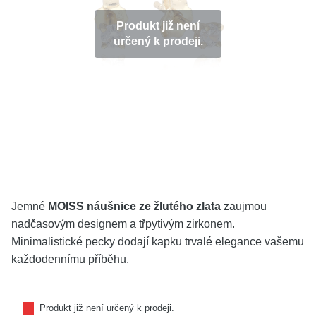
KOLEKCE
Produkt již není
určený k prodeji.
VŠE
O NÁS
BLOG
Vyberte region
Česko
Slovensko
Jemné
MOISS náušnice ze žlutého zlata
zaujmou
nadčasovým designem a třpytivým zirkonem.
Minimalistické pecky dodají kapku trvalé elegance vašemu
každodennímu příběhu.
Produkt již není určený k prodeji.