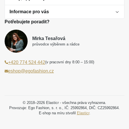
Informace pro vás
O perlách
Potřebujete poradit?
Jak vybrat perlový šperk
Doprava a platba Česká republika
Dárková inspirace
Mirka Tesařová
Obchodní podmínky
průvodce výběrem a rádce
Smaltované a korálkové šperky jako trend
Reklamační řád
(v pracovní dny 8:00 – 15:00)
+420 774 524 442
Laboratorní diamanty jsou budoucnost
Poučení o právu na odstoupení od smlouvy
eshop@egofashion.cz
Jak správně pečovat o šperky
Souhlas se zpracováním osobních údajů
Cookies a podmínky používání
Podmínky slev a akčních nabídek
© 2018–2026 Elasticr - všechna práva vyhrazena.
Provozuje: Ego Fashion, s. r. o., IČ: 25992864, DIČ: CZ25992864.
E-shop na míru stvořil
Elasticr
.
Projekt registrace ochranné známky