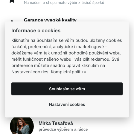
Na našem e-shopu máte výběr z tisíců šperků
Garance vysoké kvality
Certifikáty původu a kvality k vybraným šperkům
Informace o cookies
Kliknutím na Souhlasím se vším budou uloženy cookies
Kamenné prodejny
funkční, preferenční, analytické i marketingové -
Zastavte se do jedné z našich
4 prodejen
dokážeme vám tak umožnit pohodlné používání webu,
měřit funkčnost našeho webu i vás cílit reklamou. Své
preference můžete snadno upravit kliknutím na
Nastavení cookies. Kompletní politiku
Parametry
Souhlasím se vším
Popis
Parametry a specifikace
Potřebujete poradit?
Určení
Popis
Dámské
Nastavení cookies
Materiál
Zlato žluté 585/1000
Jemné a minimalistické
MOISS náušnice ze žlutého
Značka
MOISS
Mirka Tesařová
zlata
jsou dokonalým ztělesněním nadčasové
Typ náušnic
Pecky
průvodce výběrem a rádce
elegance, která jemně podtrhne vaši přirozenou