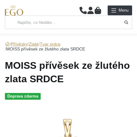
0
Menu
Hlavní kategorie
NÁHRDELNÍKY
Přívěsky
Zlaté
Tvar srdce
MOISS přívěsek ze žlutého zlata SRDCE
PŘÍVĚSKY
MOISS přívěsek ze žlutého
ŘETÍZKY
zlata SRDCE
NÁRAMKY
Doprava zdarma
PRSTENY
NÁUŠNICE
SADY