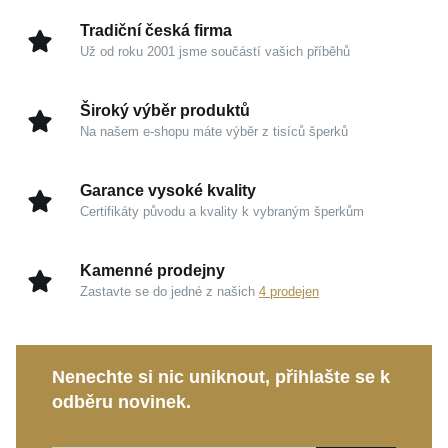
Kouzlo v detailech
Tradiční česká firma
Už od roku 2001 jsme součástí vašich příběhů
Žluté zlato 585/1000:
Tradiční a nadčasový drahý
kov, který vyniká svou odolností, dlouhodobou
Široký výběr produktů
hodnotou a propůjčuje šperku prestižní vzhled.
Na našem e-shopu máte výběr z tisíců šperků
Třpytivé zirkony:
Precizní broušení zaručuje
mimořádný lesk, který ve vašem dekoltu nádherně
Garance vysoké kvality
odrazí každý paprsek světla.
Certifikáty původu a kvality k vybraným šperkům
Symbolika srdce:
Nadčasová připomínka
hlubokého citového pouta, vděčnosti i laskavosti k
Kamenné prodejny
sobě samé.
Zastavte se do jedné z našich
4 prodejen
Dokonalé proporce:
S výškou 21 mm a šířkou 15
mm získáte velmi ženský a vkusný detail, který na
těle působí neuvěřitelně lehce.
Nenechte si nic uniknout, přihlašte se k
odběru novinek.
Ať už hledáte osobní talisman pro denní nošení, nebo
výjimečný dárek pro někoho blízkého, tento
přívěsek