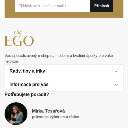
ze žlutého zlata SRDCE
vyvolá upřímnou radost a
Přihlásit
stane se symbolem krásných okamžiků.
Váš specializovaný e-shop na moderní a kvalitní šperky pro vaše
nejbližší.
Rady, tipy a triky
Informace pro vás
O perlách
Potřebujete poradit?
Jak vybrat perlový šperk
Doprava a platba Česká republika
Dárková inspirace
Mirka Tesařová
Obchodní podmínky
průvodce výběrem a rádce
Smaltované a korálkové šperky jako trend
Reklamační řád