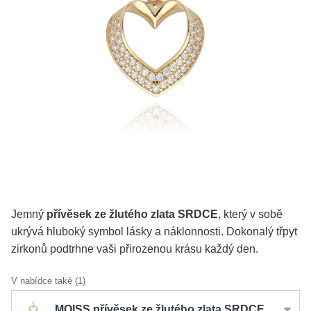
KOLEKCE
VŠE
O NÁS
BLOG
Vyberte region
Česko
Slovensko
Jemný
přívěsek ze žlutého zlata SRDCE
, který v sobě
ukrývá hluboký symbol lásky a náklonnosti. Dokonalý třpyt
zirkonů podtrhne vaši přirozenou krásu každý den.
V nabídce také (1)
MOISS přívěsek ze žlutého zlata SRDCE