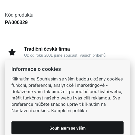
Kód produktu
PA000329
Tradiční česká firma
Už od roku 2001 jsme součástí vašich příběhů
Informace o cookies
Široký výběr produktů
Kliknutím na Souhlasím se vším budou uloženy cookies
Na našem e-shopu máte výběr z tisíců šperků
funkční, preferenční, analytické i marketingové -
dokážeme vám tak umožnit pohodlné používání webu,
Garance vysoké kvality
měřit funkčnost našeho webu i vás cílit reklamou. Své
Certifikáty původu a kvality k vybraným šperkům
preference můžete snadno upravit kliknutím na
Nastavení cookies. Kompletní politiku
Kamenné prodejny
Zastavte se do jedné z našich
4 prodejen
Souhlasím se vším