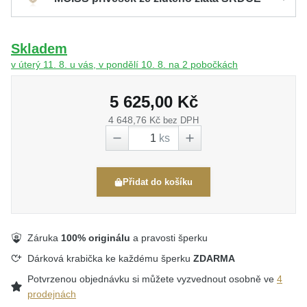
Skladem
v úterý 11. 8. u vás, v pondělí 10. 8. na 2 pobočkách
5 625,00 Kč
4 648,76 Kč
bez DPH
ks
Přidat do košíku
Záruka
100% originálu
a pravosti šperku
Dárková krabička ke každému šperku
ZDARMA
Potvrzenou objednávku si můžete vyzvednout osobně ve
4
prodejnách