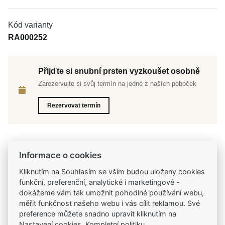
Kód varianty
RA000252
Přijďte si snubní prsten vyzkoušet osobně
Zarezervujte si svůj termín na jedné z naších poboček
Rezervovat termín
Informace o cookies
Tradiční česká firma
Kliknutím na Souhlasím se vším budou uloženy cookies
Už od roku 2001 jsme součástí vašich příběhů
funkční, preferenční, analytické i marketingové -
dokážeme vám tak umožnit pohodlné používání webu,
Široký výběr produktů
měřit funkčnost našeho webu i vás cílit reklamou. Své
Na našem e-shopu máte výběr z tisíců šperků
preference můžete snadno upravit kliknutím na
Nastavení cookies. Kompletní politiku