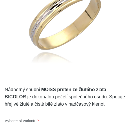
KOLEKCE
VŠE
O NÁS
BLOG
Vyberte region
Česko
Slovensko
Nádherný snubní
MOISS prsten ze žlutého zlata
BICOLOR
je dokonalou pečetí společného osudu. Spojuje
hřejivé žluté a čisté bílé zlato v nadčasový klenot.
Vyberte si variantu