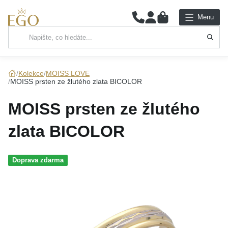
0
Menu
Hlavní kategorie
NÁHRDELNÍKY
Kolekce
MOISS LOVE
MOISS prsten ze žlutého zlata BICOLOR
PŘÍVĚSKY
MOISS prsten ze žlutého
ŘETÍZKY
zlata BICOLOR
NÁRAMKY
Doprava zdarma
PRSTENY
NÁUŠNICE
SADY