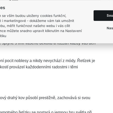
4,55 g
ies
Sou
m se vším budou uloženy cookies funkční,
ké i marketingové - dokážeme vám tak umožnit
bu, měřit funkčnost našeho webu i vás cílit
Nas
nce můžete snadno upravit kliknutím na Nastavení
tiku
ATTERNS
se stane elegantním vyjádřením vašeho
splyne s linií vašeho dekoltu a rozzáří každý váš den
ní pocit noblesy a nikdy nevychází z módy. Řetízek je
kostí provázel každodenními radostmi i těmi
ový drahý kov působí prestižně, zachovává si svou
amotného řetízku se postará o jemnou hru světla při