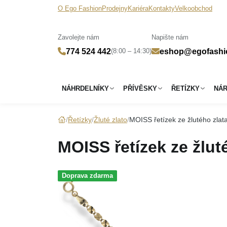
O Ego Fashion
Prodejny
Kariéra
Kontakty
Velkoobchod
Zavolejte nám
Napište nám
(8:00 – 14:30)
774 524 442
eshop@egofashi
NÁHRDELNÍKY
PŘÍVĚSKY
ŘETÍZKY
NÁ
Řetízky
Žluté zlato
MOISS řetízek ze žlutého zl
MOISS řetízek ze žlu
Doprava zdarma