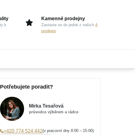
lity
Kamenné prodejny
ty k
Zastavte se do jedné z našich
4
prodejen
Potřebujete poradit?
Mirka Tesařová
průvodce výběrem a rádce
(v pracovní dny 8:00 – 15:00)
+420 774 524 442