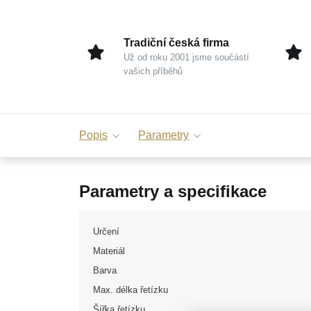
Tradiční česká firma
Už od roku 2001 jsme součástí
vašich příběhů
Popis
Parametry
Parametry a specifikace
Určení
Materiál
Barva
Max. délka řetízku
Šířka řetízku