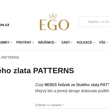
on.cz
RAMKY
PRSTENY
NÁUŠNICE
SADY
KOLEKCE
VŠE
ata PATTERNS
tého zlata PATTERNS
Zlatý
MOISS řetízek ze žlutého zlata P
hřejivý tón a jemný design dokonale podtr
Vyberte si variantu