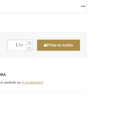
ks
Přidat do košíku
RMA
out osobně ve
4 prodejnách