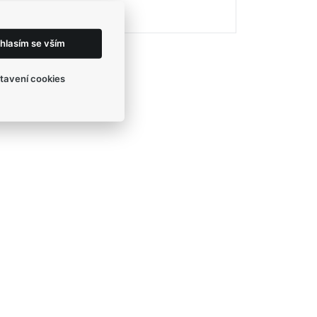
eshop@egofashion.cz
hlasím se vším
tavení cookies