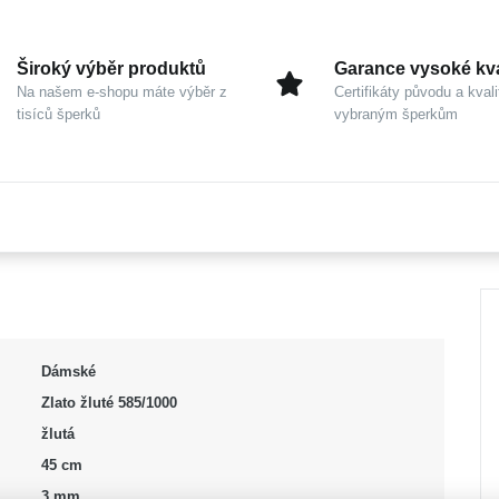
Široký výběr produktů
Garance vysoké kva
Na našem e-shopu máte výběr z
Certifikáty původu a kvali
tisíců šperků
vybraným šperkům
Dámské
Zlato žluté 585/1000
žlutá
45 cm
3 mm