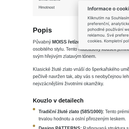
Hmotnost
Informace o cook
Kliknutím na Souhlasí
preferenční, analytic
Popis
pohodlné používání we
reklamou. Své prefere
cookies. Kompletní poli
Půvabný
MOISS řetízek ze žlutého zlata P
osobitého stylu. Tento nadčasový kousek jemně 
svým hřejivým zlatavým tónem.
Klasické žluté zlato vnáší do šperkařského umě
pečlivě navržen tak, aby vás s neobyčejnou leh
nejvzácnějšími životními okamžiky.
Kouzlo v detailech
Tradiční žluté zlato (585/1000):
Tento prémi
trvalou hodnotu a oslní přirozeným leskem.
Design PATTERNS:
Rafinovaná struktura s