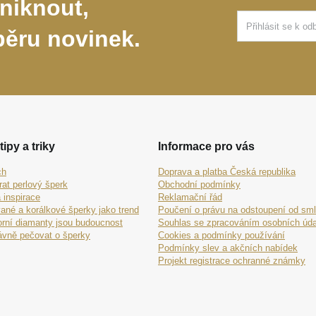
niknout,
běru novinek.
tipy a triky
Informace pro vás
ch
Doprava a platba Česká republika
rat perlový šperk
Obchodní podmínky
 inspirace
Reklamační řád
ané a korálkové šperky jako trend
Poučení o právu na odstoupení od sm
orní diamanty jsou budoucnost
Souhlas se zpracováním osobních úda
ávně pečovat o šperky
Cookies a podmínky používání
Podmínky slev a akčních nabídek
Projekt registrace ochranné známky