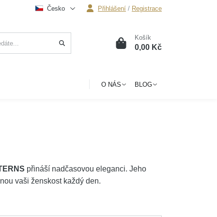
Česko
Přihlášení
/
Registrace
Košík
0
0,00 Kč
O NÁS
BLOG
ATTERNS
přináší nadčasovou eleganci. Jeho
hnou vaši ženskost každý den.