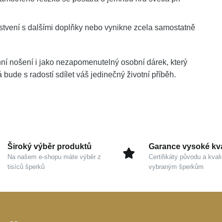
stvení s dalšími doplňky nebo vynikne zcela samostatně
nní nošení i jako nezapomenutelný osobní dárek, který
 bude s radostí sdílet váš jedinečný životní příběh.
Široký výběr produktů
Garance vysoké kva
Na našem e-shopu máte výběr z
Certifikáty původu a kvali
tisíců šperků
vybraným šperkům