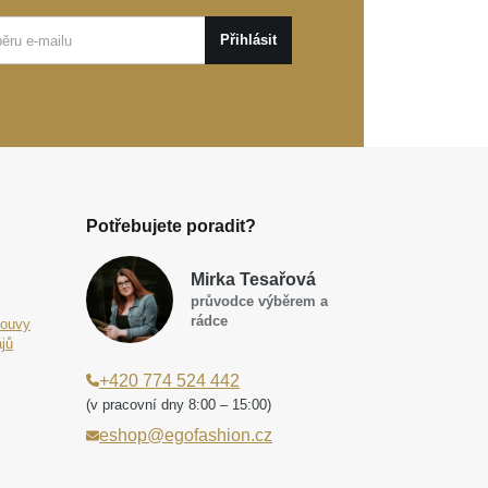
Přihlásit
Potřebujete poradit?
Mirka Tesařová
průvodce výběrem a
rádce
louvy
jů
+420 774 524 442
(v pracovní dny 8:00 – 15:00)
eshop@egofashion.cz