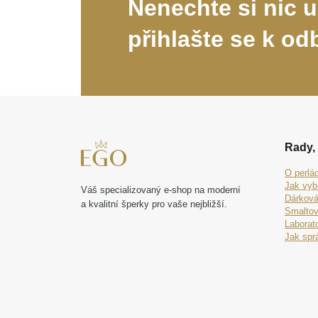
Nenechte si nic u
přihlašte se k od
Rady, 
O perlá
Jak vyb
Váš specializovaný e-shop na moderní
Dárková
a kvalitní šperky pro vaše nejbližší.
Smaltov
Laborat
Jak spr