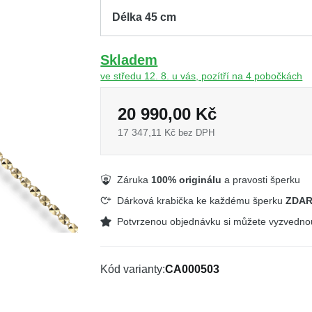
Skladem
ve středu 12. 8. u vás, pozítří na 4 pobočkách
20 990,00 Kč
17 347,11 Kč
bez DPH
Záruka
100% originálu
a pravosti šperku
Dárková krabička ke každému šperku
ZDA
Potvrzenou objednávku si můžete vyzvedn
Kód varianty
CA000503