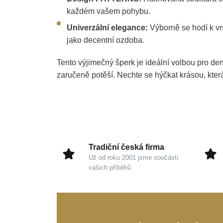
každém vašem pohybu.
Univerzální elegance:
Výborně se hodí k vr
jako decentní ozdoba.
Tento výjimečný šperk je ideální volbou pro de
zaručeně potěší. Nechte se hýčkat krásou, která
Tradiční česká firma
Už od roku 2001 jsme součástí
vašich příběhů