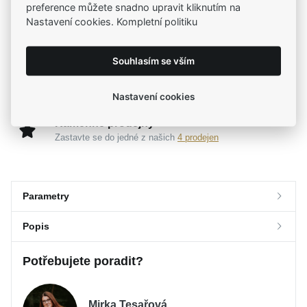
preference můžete snadno upravit kliknutím na
Široký výběr produktů
Nastavení cookies. Kompletní politiku
Na našem e-shopu máte výběr z tisíců šperků
Souhlasím se vším
Garance vysoké kvality
Certifikáty původu a kvality k vybraným šperkům
Nastavení cookies
Kamenné prodejny
Zastavte se do jedné z našich
4 prodejen
Parametry
Popis
Parametry a specifikace
Potřebujete poradit?
Značka
Popis
MOISS
Kolekce
ETERNITY
Výrazný a přitom sofistikovaně jemný
MOISS stříbrný
Určení
Dámské
Mirka Tesařová