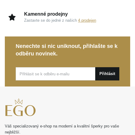
Lesklé pozlacení a černé akcenty:
Mistrovské
spojení žlutého kovu a tmavých detailů dodává
Kamenné prodejny
prstenu punc diskrétního luxusu a originálního
Zastavte se do jedné z našich
4 prodejen
vzhledu.
Kolekce Eternity:
Symbolizuje trvalost a
kontinuitu, navržená tak, aby s vámi tento precizní
Nenechte si nic uniknout, přihlašte se k
kousek sdílel váš osobní příběh po dlouhá léta.
odběru novinek.
Tento
MOISS stříbrný prsten
je stvořen pro radost z
každodenního nošení, ale s jistotou zazáří i během
Přihlásit
speciálních událostí. Představuje ideální a osobní
dárek, který vyjádří hlubokou emoci a potěší každou
ženu s vytříbeným vkusem.
Váš specializovaný e-shop na moderní a kvalitní šperky pro vaše
nejbližší.