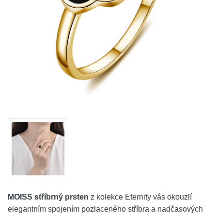
KOLEKCE
VŠE
O NÁS
BLOG
Vyberte region
Česko
Slovensko
MOISS stříbrný prsten
z kolekce Eternity vás okouzlí
elegantním spojením pozlaceného stříbra a nadčasových