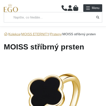
0
Menu
Hlavní kategorie
NÁHRDELNÍKY
Kolekce
MOISS ETERNITY
Prsteny
MOISS stříbrný prsten
PŘÍVĚSKY
MOISS stříbrný prsten
ŘETÍZKY
NÁRAMKY
PRSTENY
NÁUŠNICE
SADY