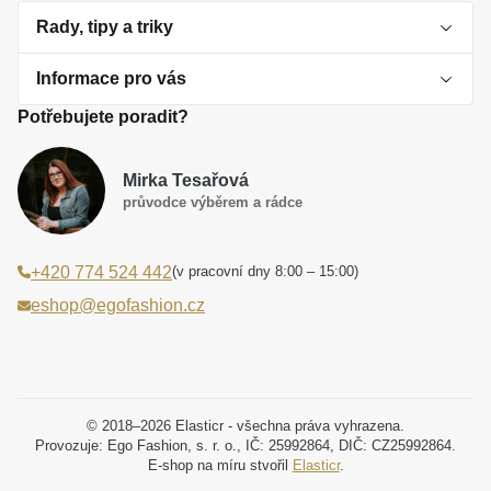
Rady, tipy a triky
Informace pro vás
O perlách
Potřebujete poradit?
Jak vybrat perlový šperk
Doprava a platba Česká republika
Dárková inspirace
Mirka Tesařová
Obchodní podmínky
průvodce výběrem a rádce
Smaltované a korálkové šperky jako trend
Reklamační řád
(v pracovní dny 8:00 – 15:00)
+420 774 524 442
Laboratorní diamanty jsou budoucnost
Poučení o právu na odstoupení od smlouvy
eshop@egofashion.cz
Jak správně pečovat o šperky
Souhlas se zpracováním osobních údajů
Cookies a podmínky používání
Podmínky slev a akčních nabídek
© 2018–2026 Elasticr - všechna práva vyhrazena.
Provozuje: Ego Fashion, s. r. o., IČ: 25992864, DIČ: CZ25992864.
E-shop na míru stvořil
Elasticr
.
Projekt registrace ochranné známky