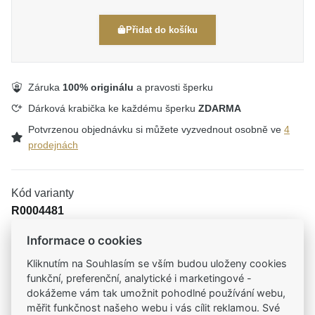
Přidat do košíku
Záruka
100% originálu
a pravosti šperku
Dárková krabička ke každému šperku
ZDARMA
Potvrzenou objednávku si můžete vyzvednout osobně ve
4
prodejnách
Kód varianty
R0004481
Informace o cookies
Kliknutím na Souhlasím se vším budou uloženy cookies
Tradiční česká firma
funkční, preferenční, analytické i marketingové -
Už od roku 2001 jsme součástí vašich příběhů
dokážeme vám tak umožnit pohodlné používání webu,
měřit funkčnost našeho webu i vás cílit reklamou. Své