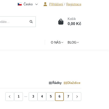
Česko
Přihlášení
/
Registrace
Košík
0
0,00 Kč
O NÁS
BLOG
Řádky
Dlaždice
1
3
4
5
6
7