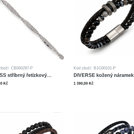
zboží: CB000297-P
Kód zboží: B1G00101-P
SS stříbrný řetízkový
DIVERSE kožený náramek
amek SINGAPORE
oceli ACHÁT
00 Kč
1 390,00 Kč
Zobrazit varianty
Zobrazit varianty