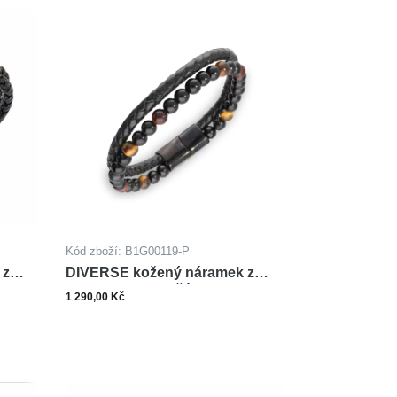
Kód zboží: B1G00119-P
 z
DIVERSE kožený náramek z
oceli ONYX TYGŘÍ OKO
1 290,00 Kč
Zobrazit varianty