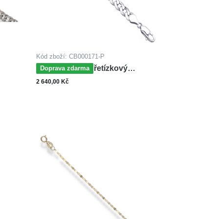
Kód zboží: CB000171-P
MOISS stříbrný řetízkový
Doprava zdarma
náramek FLAT CURB
2 640,00 Kč
Zobrazit varianty