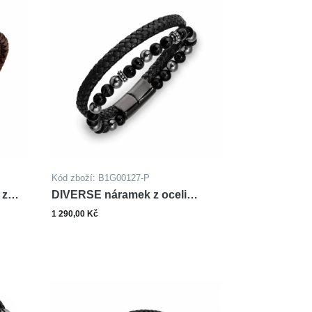
Kód zboží: B1G00127-P
 z
DIVERSE náramek z oceli
T
HEMATIT ONYX
1 290,00 Kč
Zobrazit varianty