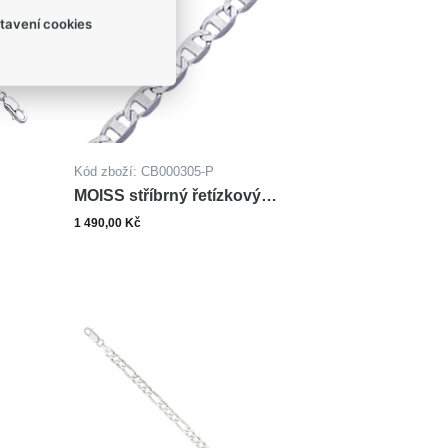
tavení cookies
Kód zboží: CB000305-P
MOISS stříbrný řetízkový
náramek VALENTINO
1 490,00 Kč
Zobrazit varianty