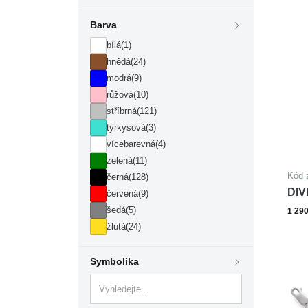
Barva
bílá
(1)
hnědá
(24)
modrá
(9)
růžová
(10)
stříbrná
(121)
tyrkysová
(3)
vícebarevná
(4)
zelená
(11)
Kód 
černá
(128)
DIV
červená
(9)
oce
šedá
(5)
1 29
žlutá
(24)
Symbolika