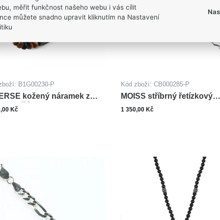
bu, měřit funkčnost našeho webu i vás cílit
Nas
nce můžete snadno upravit kliknutím na Nastavení
tiku
zboží: B1G00230-P
Kód zboží: CB000285-P
ERSE kožený náramek z
MOISS stříbrný řetízkový
li TYGŘÍ OKO
náramek PANCER
0,00 Kč
1 350,00 Kč
Zobrazit varianty
Zobrazit varianty