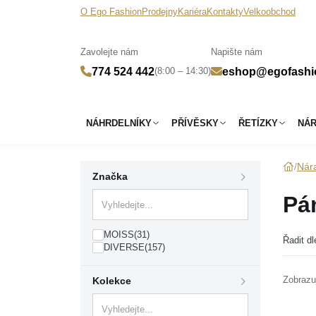
O Ego Fashion
Prodejny
Kariéra
Kontakty
Velkoobchod
Zavolejte nám
Napište nám
(8:00 – 14:30)
774 524 442
eshop@egofashi
NÁHRDELNÍKY
PŘÍVĚSKY
ŘETÍZKY
NÁ
Nár
Značka
Pá
MOISS
(31)
Řadit dl
DIVERSE
(157)
Zobrazu
Kolekce