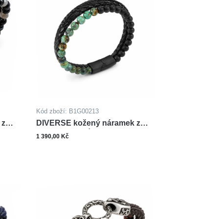
Kód zboží: B1G00213
 z
DIVERSE kožený náramek z
oceli AFRICKÝ TYRKYS ONYX
1 390,00 Kč
ks
Do košíku