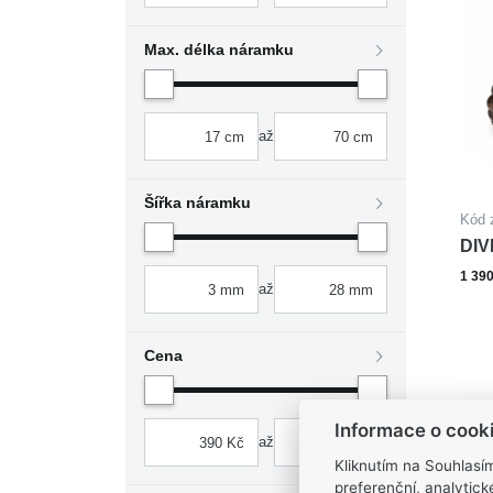
Max. délka náramku
až
Šířka náramku
Kód 
DIV
oce
1 39
až
Cena
Informace o cook
až
Kliknutím na Souhlasí
preferenční, analytic