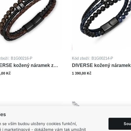
zboží: B1G00216-P
Kód zboží: B1G00214-P
ERSE kožený náramek z
DIVERSE kožený náramek
li BRONZIT ONYX
oceli SODALIT ONYX
0,00 Kč
1 390,00 Kč
Zobrazit varianty
Zobrazit varianty
ies
Sou
m se vším budou uloženy cookies funkční,
ké i marketingové - dokážeme vám tak umožnit