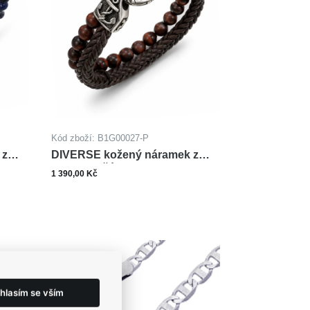
Kód zboží: B1G00027-P
 z
DIVERSE kožený náramek z
oceli TYGŘÍ OKO
1 390,00 Kč
Zobrazit varianty
hlasím se vším