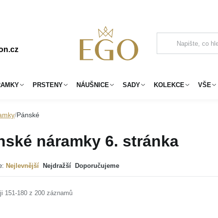
on.cz
RAMKY
PRSTENY
NÁUŠNICE
SADY
KOLEKCE
VŠE
amky
Pánské
nské náramky
6. stránka
e:
Nejlevnější
Nejdražší
Doporučujeme
ji 151-180 z 200 záznamů