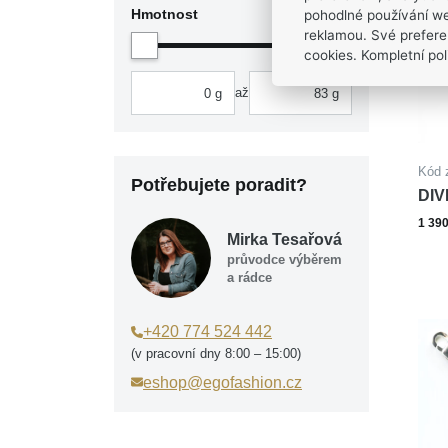
Hmotnost
pohodlné používání we
reklamou. Své prefere
cookies. Kompletní poli
až
Kód 
Potřebujete poradit?
DIV
oce
1 39
Mirka Tesařová
průvodce výběrem
a rádce
+420 774 524 442
(v pracovní dny 8:00 – 15:00)
eshop@egofashion.cz