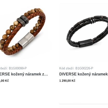
zboží: B1G00099-P
Kód zboží: B1G00226-P
ERSE kožený náramek z
DIVERSE kožený náramek
li JASPIS
oceli LÁVA
0,00 Kč
1 290,00 Kč
Zobrazit varianty
Zobrazit varianty