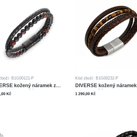
zboží: B1G00121-P
Kód zboží: B1G00232-P
ERSE kožený náramek z
DIVERSE kožený náramek
li ONYX TYGŘÍ OKO
oceli TYGŘÍ OKO HEMATI
0,00 Kč
1 290,00 Kč
Zobrazit varianty
Zobrazit varianty