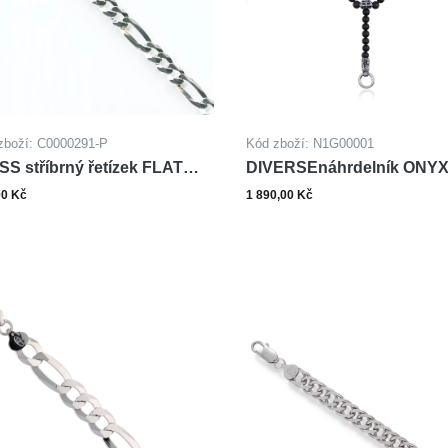
zboží: C0000291-P
Kód zboží: N1G00001
SS stříbrný řetízek FLAT
DIVERSEnáhrdelník ONY
GARO
00 Kč
1 890,00 Kč
ks
Zobrazit varianty
Do ko