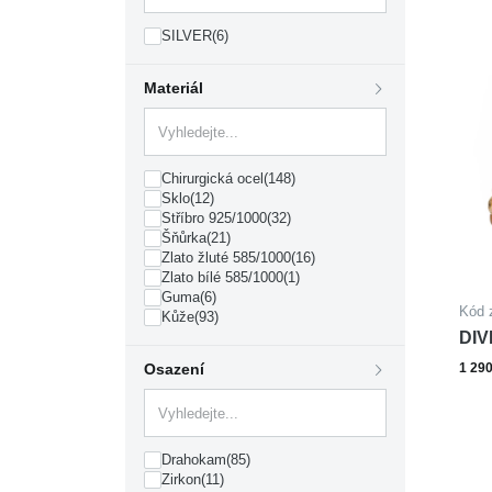
SILVER
(6)
Materiál
Chirurgická ocel
(148)
Sklo
(12)
Stříbro 925/1000
(32)
Šňůrka
(21)
Zlato žluté 585/1000
(16)
Zlato bílé 585/1000
(1)
Guma
(6)
Kód 
Kůže
(93)
DIV
oce
Osazení
1 29
Drahokam
(85)
Zirkon
(11)