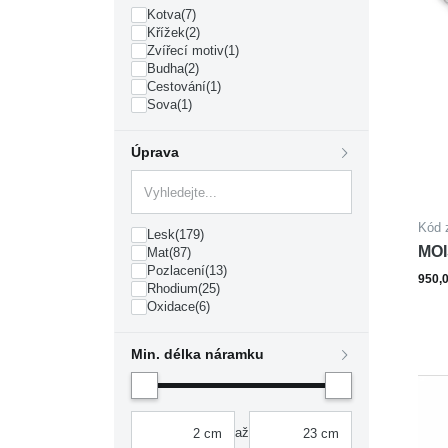
Kotva
(7)
Křížek
(2)
Zvířecí motiv
(1)
Budha
(2)
Cestování
(1)
Sova
(1)
Úprava
Kód 
Lesk
(179)
MOI
Mat
(87)
Pozlacení
(13)
nár
950,
Rhodium
(25)
Oxidace
(6)
Min. délka náramku
až