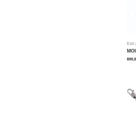
Kód 
MOI
FI
890,