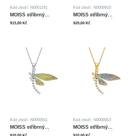
Kód zboží: N0001181
Kód zboží: N0000910
MOISS stříbrný
MOISS stříbrný
korálkový náhrdelník
náhrdelník MOTÝL
915,00 Kč
920,00 Kč
Kód zboží: N0000911
Kód zboží: N0000913
MOISS stříbrný
MOISS stříbrný
náhrdelník MOTÝL
náhrdelník MOTÝL
920,00 Kč
920,00 Kč