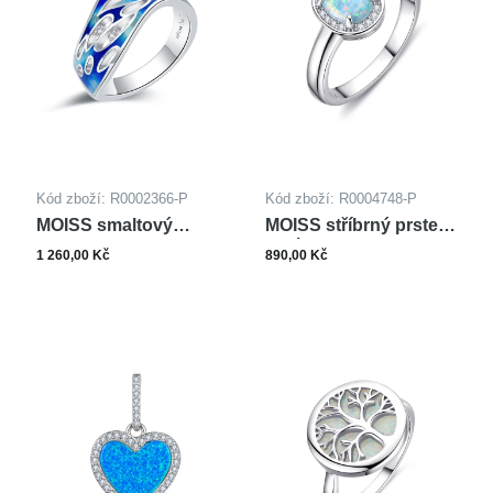
žlutá
(20)
Hudební nástroje
(4)
Kód zboží: R0002366-P
Kód zboží: R0004748-P
MOISS smaltový
MOISS stříbrný prsten
stříbrný prsten
OPÁL
1 260,00 Kč
890,00 Kč