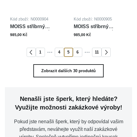
Kód zboží: N0000904
Kód zboží: N0000905
MOISS stříbrný
MOISS stříbrný
náhrdelník MOTÝL
náhrdelník MOTÝL
985,00 Kč
985,00 Kč
1
4
5
6
11
Zobrazit dalších 30 produktů
Nenašli jste šperk, který hledáte?
Využijte možnosti zakázkové výroby!
Pokud jste nenašli šperk, který by odpovídal vašim
představám, neváhejte využít naší zakázkové
výroby. Společně vytvoříme jedinečný kousek