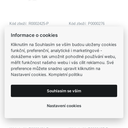
Kód zboží: R0002425-P
Kód zboží: P0000276
MOISS stříbrný prsten
MOISS opálový
Informace o cookies
OPÁL
stříbrný přívěsek
925,00 Kč
935,00 Kč
SRDCE
Kliknutím na Souhlasím se vším budou uloženy cookies
funkční, preferenční, analytické i marketingové -
dokážeme vám tak umožnit pohodlné používání webu,
měřit funkčnost našeho webu i vás cílit reklamou. Své
preference můžete snadno upravit kliknutím na
Nastavení cookies. Kompletní politiku
Souhlasím se vším
Nastavení cookies