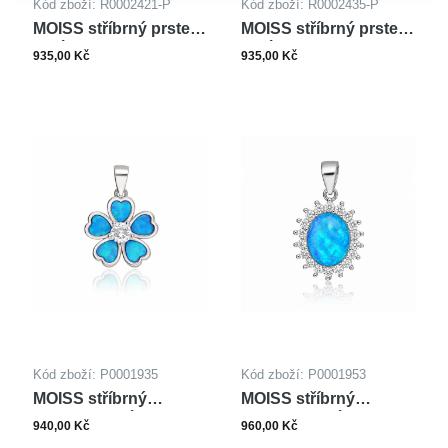
Kód zboží: R0002421-P
Kód zboží: R0002435-P
MOISS stříbrný prsten
MOISS stříbrný prsten
OPÁL
OPÁL
935,00 Kč
935,00 Kč
Kód zboží: P0001935
Kód zboží: P0001953
MOISS stříbrný
MOISS stříbrný
přívěsek OPÁL
přívěsek OPÁL
940,00 Kč
960,00 Kč