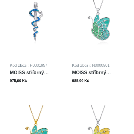
Kód zboží: P0001957
Kód zboží: N0000901
MOISS stříbrný
MOISS stříbrný
přívěsek OPÁL
náhrdelník MOTÝL
975,00 Kč
985,00 Kč