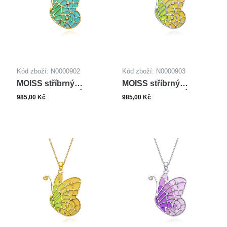
Kód zboží: N0000902
Kód zboží: N0000903
MOISS stříbrný
MOISS stříbrný
náhrdelník MOTÝL
náhrdelník MOTÝL
985,00 Kč
985,00 Kč