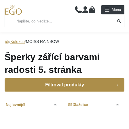
0
Menu
Hlavní kategorie
NÁHRDELNÍKY
Kolekce
MOISS RAINBOW
PŘÍVĚSKY
Šperky zářící barvami
ŘETÍZKY
radosti
5. stránka
NÁRAMKY
Filtrovat produkty
PRSTENY
Značka
Nejlevnější
Dlaždice
NÁUŠNICE
Určení
SADY
Materiál
MOISS
(313)