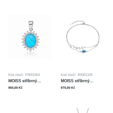
Kód zboží: P0001954
Kód zboží: B0001328
MOISS stříbrný
MOISS stříbrný
přívěsek OPÁL
náramek na nohu
960,00 Kč
970,00 Kč
ŽELVA