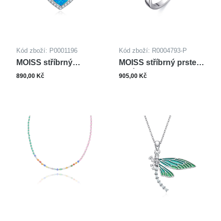
Kód zboží: P0001196
Kód zboží: R0004793-P
MOISS stříbrný
MOISS stříbrný prsten
přívěsek SRDCE
OPÁL
890,00 Kč
905,00 Kč
OPÁL