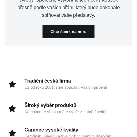
přesně podle vašich přání, který bude dokonale
splňovat vaše představy.
Chci šperk na míru
Tradiční česká firma
Už od roku 2001 jsme součástí vašich příběhů
Široký výběr produktů
Na našem e-shopu máte výběr z tisíců šperků
Garance vysoké kvality
Certifikáty původu a kvality k vybraným šperkům