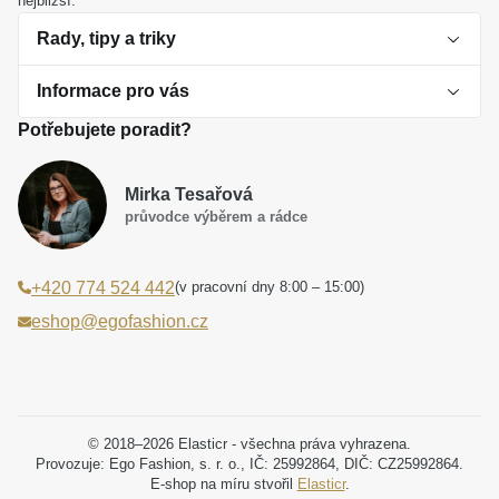
nejbližší.
Rady, tipy a triky
Informace pro vás
O perlách
Potřebujete poradit?
Jak vybrat perlový šperk
Doprava a platba Česká republika
Dárková inspirace
Mirka Tesařová
Obchodní podmínky
průvodce výběrem a rádce
Smaltované a korálkové šperky jako trend
Reklamační řád
(v pracovní dny 8:00 – 15:00)
+420 774 524 442
Laboratorní diamanty jsou budoucnost
Poučení o právu na odstoupení od smlouvy
eshop@egofashion.cz
Jak správně pečovat o šperky
Souhlas se zpracováním osobních údajů
Cookies a podmínky používání
Podmínky slev a akčních nabídek
© 2018–2026 Elasticr - všechna práva vyhrazena.
Provozuje: Ego Fashion, s. r. o., IČ: 25992864, DIČ: CZ25992864.
E-shop na míru stvořil
Elasticr
.
Projekt registrace ochranné známky